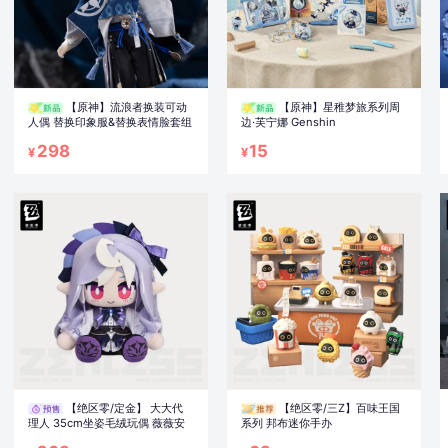
【原神】流浪者换装可动
【原神】星稚梦旅系列周
人偶 替换印象服&替换表情脸套组
边·芙宁娜 Genshin
298
15
¥
¥
【绝区零/定金】 大大代
【绝区零/三Z】百味王国
理人 35cm坐姿毛绒玩偶 薇薇安
系列 邦布迷你手办