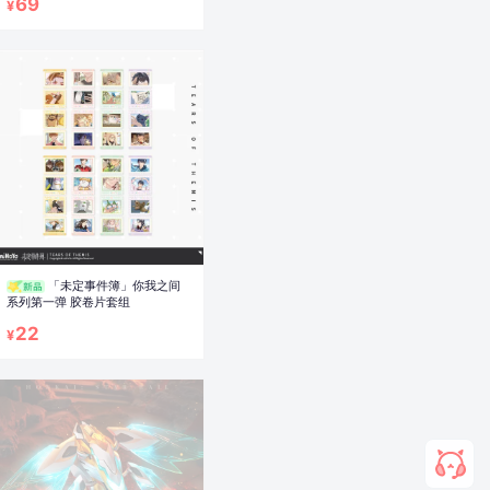
69
¥
「未定事件簿」你我之间
系列第一弹 胶卷片套组
22
¥