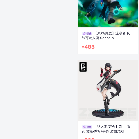
【原神/尾款】流浪者 换
装可动人偶 Genshin
488
¥
【绝区零/定金】Gift+系
列 艾莲·乔1/8手办 游园熠刻