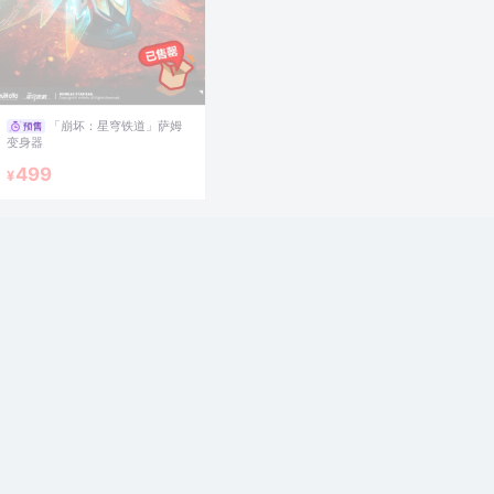
「崩坏：星穹铁道」萨姆
变身器
499
¥
「崩坏3」希儿 死生之律
者誓约戒指