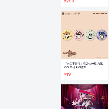
299
¥
「未定事件簿」恋恋café豆·为泥
而来系列 刺绣徽章
19
¥