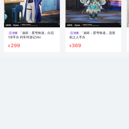
「崩坏：星穹铁道」白厄
「崩坏：星穹铁道」流萤
1/8手办 列车环游记Ver.
粘土人手办
299
369
¥
¥
「崩坏3」月下誓约·予爱
「崩坏3」武装人偶·琪亚
以心誓约戒指（改版再贩）
娜·卡斯兰娜