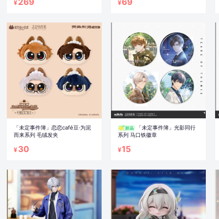
269
69
¥
¥
「未定事件簿」恋恋café豆·为泥
「未定事件簿」光影同行
而来系列 毛绒发夹
系列 马口铁徽章
30
15
¥
¥