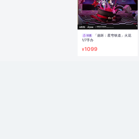
「崩坏：星穹铁道」火花
1/7手办
1099
¥
「崩坏3」符华手办 小不
点茶会Ver.